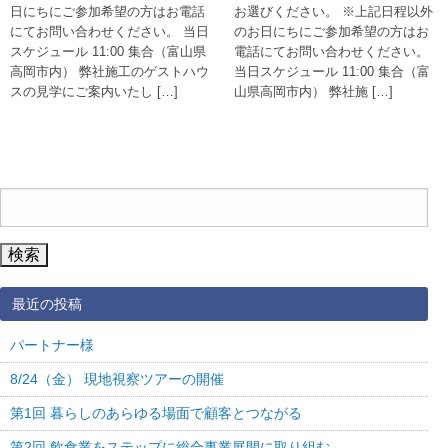
日にちにご参加希望の方はお電話
お選びください。 ※上記日程以外
にてお問い合わせください。 当日
のお日にちにご参加希望の方はお
スケジュール 11:00 集合（富山県
電話にてお問い合わせください。
高岡市内） 弊社施工のゲストハウ
当日スケジュール 11:00 集合（富
スの見学にご案内いたし […]
山県高岡市内） 弊社施 […]
検
索:
最近の投稿
パートナー様
8/24（金） 現地視察ツアーの開催
第1回 暮らしのあらゆる場面で顧客とつながる
第2回 飲食業をステップに総合事業展開に取り組む