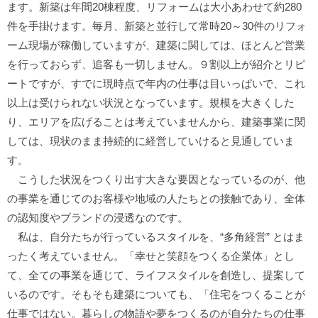
ます。新築は年間20棟程度、リフォームは大小あわせて約280
件を手掛けます。毎月、新築と並行して常時20～30件のリフォ
ーム現場が稼働していますが、建築に関しては、ほとんど営業
を行っておらず、追客も一切しません。９割以上が紹介とリピ
ートですが、すでに現時点で年内の仕事は目いっぱいで、これ
以上は受けられない状況となっています。規模を大きくした
り、エリアを広げることは考えていませんから、建築事業に関
しては、現状のまま持続的に経営していけると見通していま
す。
こうした状況をつくり出す大きな要因となっているのが、他
の事業を通じてのお客様や地域の人たちとの接触であり、全体
の認知度やブランドの浸透なのです。
私は、自分たちが行っているスタイルを、“多角経営” とはま
ったく考えていません。「幸せと笑顔をつくる企業体」とし
て、全ての事業を通じて、ライフスタイルを創造し、提案して
いるのです。そもそも建築についても、「住宅をつくることが
仕事ではない。暮らしの物語や夢をつくるのが自分たちの仕事