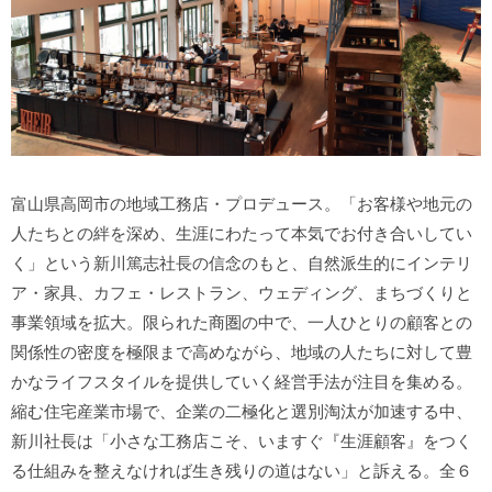
富山県高岡市の地域工務店・プロデュース。「お客様や地元の
人たちとの絆を深め、生涯にわたって本気でお付き合いしてい
く」という新川篤志社長の信念のもと、自然派生的にインテリ
ア・家具、カフェ・レストラン、ウェディング、まちづくりと
事業領域を拡大。限られた商圏の中で、一人ひとりの顧客との
関係性の密度を極限まで高めながら、地域の人たちに対して豊
かなライフスタイルを提供していく経営手法が注目を集める。
縮む住宅産業市場で、企業の二極化と選別淘汰が加速する中、
新川社長は「小さな工務店こそ、いますぐ『生涯顧客』をつく
る仕組みを整えなければ生き残りの道はない」と訴える。全６