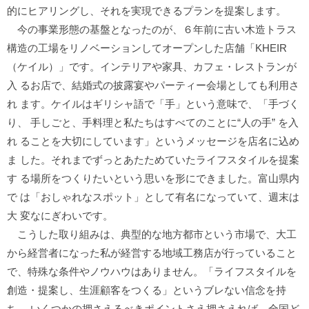
的にヒアリングし、それを実現できるプランを提案します。
今の事業形態の基盤となったのが、６年前に古い木造トラス
構造の工場をリノベーションしてオープンした店舗「KHEIR
（ケイル）」です。インテリアや家具、カフェ・レストランが
入 るお店で、結婚式の披露宴やパーティー会場としても利用さ
れ ます。ケイルはギリシャ語で「手」という意味で、「手づく
り、 手しごと、手料理と私たちはすべてのことに“人の手” を入
れ ることを大切にしています」というメッセージを店名に込め
ま した。それまでずっとあたためていたライフスタイルを提案
す る場所をつくりたいという思いを形にできました。富山県内
で は「おしゃれなスポット」として有名になっていて、週末は
大 変なにぎわいです。
こうした取り組みは、典型的な地方都市という市場で、大工
から経営者になった私が経営する地域工務店が行っていること
で、特殊な条件やノウハウはありません。「ライフスタイルを
創造・提案し、生涯顧客をつくる」というブレない信念を持
ち、 いくつかの押さえるべきポイントさえ押さえれば、全国ど